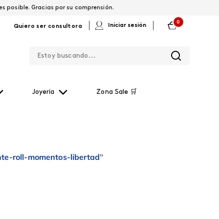
os por restablecerla lo antes posible. Gracias por su comprensión.
0
|
|
Iniciar sesión
Quiero ser consultora
Estoy buscando...
Joyería
Zona Sale 🛒
te-roll-momentos-libertad
"