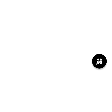
(function() { sessionStorage.setItem("last_referrer",
window.location.href); })();