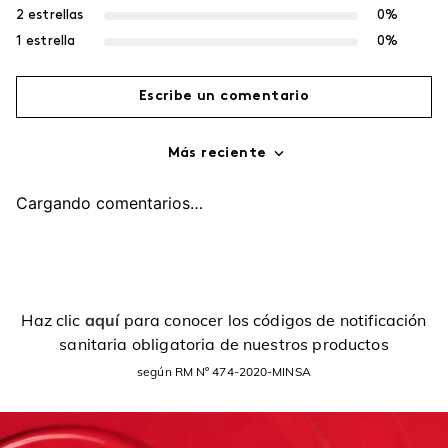
2 estrellas
0%
1 estrella
0%
Escribe un comentario
Más reciente
Agregar comentario
Cargando comentarios…
Título
Califica el producto de 1 a 5 estrellas
Haz clic
aquí
para conocer los códigos de notificación
sanitaria obligatoria de nuestros productos
Tu nombre
según RM Nº 474-2020-MINSA
Dirección de email