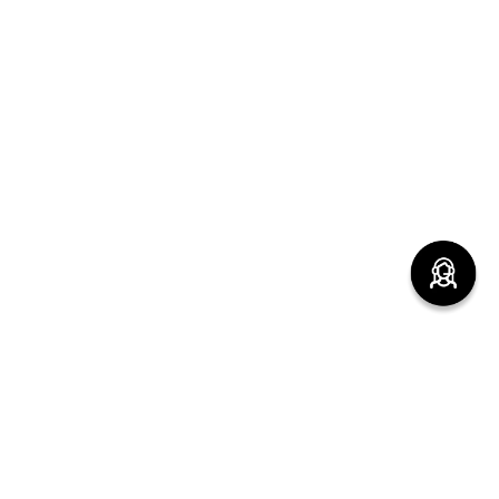
(function() { sessionStorage.setItem("last_referrer",
window.location.href); })();