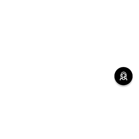
(function() { sessionStorage.setItem("last_referrer",
window.location.href); })();