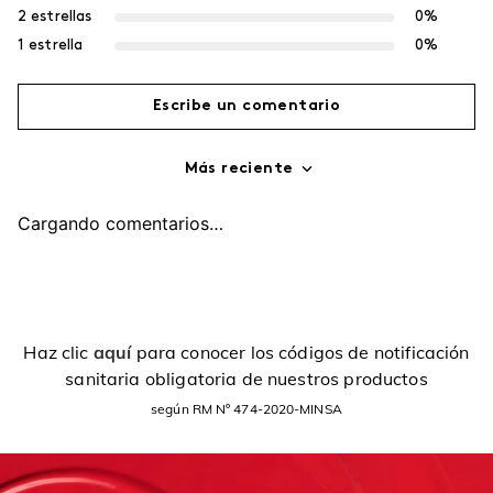
2 estrellas
0%
1 estrella
0%
Escribe un comentario
Más reciente
Agregar comentario
Cargando comentarios…
Título
Califica el producto de 1 a 5 estrellas
Haz clic
aquí
para conocer los códigos de notificación
sanitaria obligatoria de nuestros productos
Tu nombre
según RM Nº 474-2020-MINSA
Dirección de email