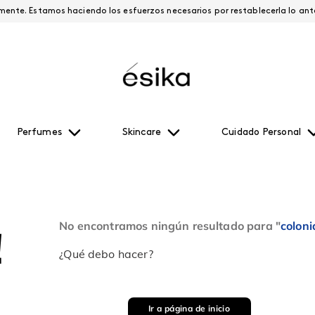
Esta página está suspendida temporalmente. Estamos haciendo los esfuerzos necesari
Perfumes
Skincare
Cuidado Personal
No encontramos ningún resultado para "
colon
!
¿Qué debo hacer?
Ir a página de inicio