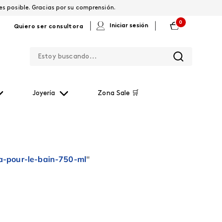
os por restablecerla lo antes posible. Gracias por su comprensión.
0
|
|
Iniciar sesión
Quiero ser consultora
Estoy buscando...
Joyería
Zona Sale 🛒
ia-pour-le-bain-750-ml
"