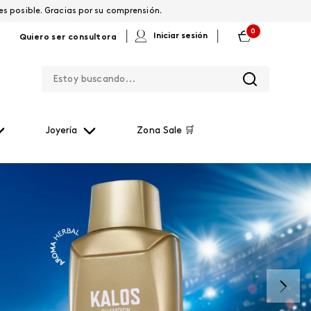
os por restablecerla lo antes posible. Gracias por su comprensión.
0
|
|
Iniciar sesión
Quiero ser consultora
Estoy buscando...
Joyería
Zona Sale 🛒