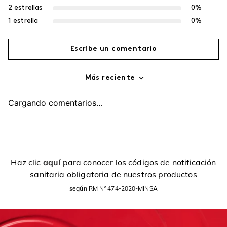
2 estrellas
0%
1 estrella
0%
Escribe un comentario
Más reciente
Agregar comentario
Cargando comentarios…
Título
Califica el producto de 1 a 5 estrellas
Haz clic
aquí
para conocer los códigos de notificación
sanitaria obligatoria de nuestros productos
Tu nombre
según RM Nº 474-2020-MINSA
Dirección de email