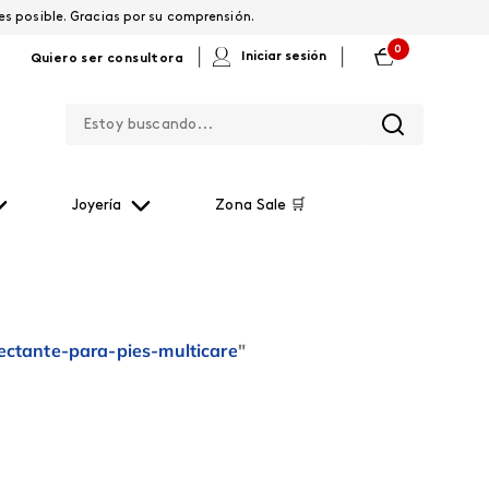
os por restablecerla lo antes posible. Gracias por su comprensión.
0
|
|
Iniciar sesión
Quiero ser consultora
Estoy buscando...
Joyería
Zona Sale 🛒
ctante-para-pies-multicare
"