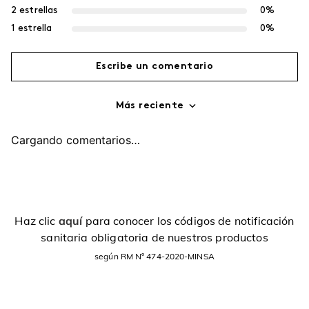
2 estrellas
0%
1 estrella
0%
Escribe un comentario
Más reciente
Agregar comentario
Cargando comentarios…
Título
Califica el producto de 1 a 5 estrellas
Haz clic
aquí
para conocer los códigos de notificación
sanitaria obligatoria de nuestros productos
Tu nombre
según RM Nº 474-2020-MINSA
Dirección de email