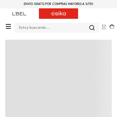
ENVÍO GRATIS POR COMPRAS MAYORES A S/130
Estoy buscando...
0
OOPS!
No encontramos ningún resultado para
"
desodorante-aerosol-dual-protect
"
¿Qué debo hacer?
Ir a página de inicio