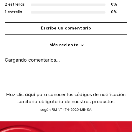
2 estrellas
0%
1 estrella
0%
Escribe un comentario
Más reciente
Agregar comentario
Cargando comentarios…
Título
Califica el producto de 1 a 5 estrellas
Haz clic
aquí
para conocer los códigos de notificación
sanitaria obligatoria de nuestros productos
Tu nombre
según RM Nº 474-2020-MINSA
Dirección de email