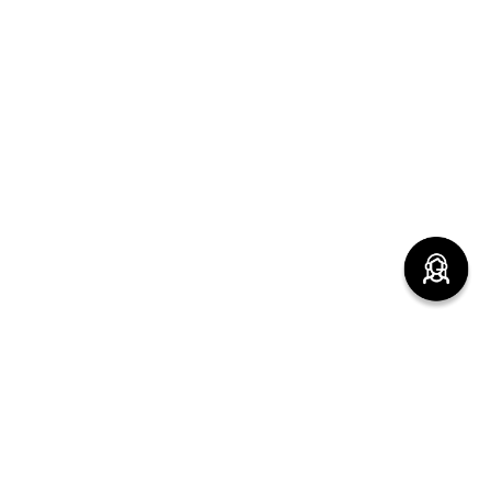
(function() { sessionStorage.setItem("last_referrer",
window.location.href); })();