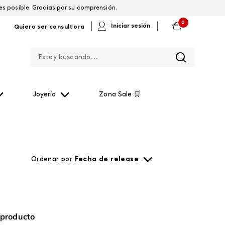
os por restablecerla lo antes posible. Gracias por su comprensión.
0
|
|
Iniciar sesión
Quiero ser consultora
Estoy buscando...
Joyería
Zona Sale 🛒
Ordenar por
Fecha de release
 producto