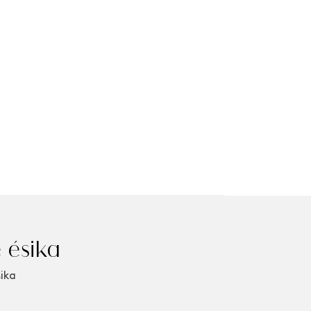
 ésika
sika