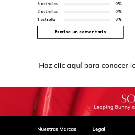
3 estrellas
0%
2 estrellas
0%
1 estrella
0%
Escribe un comentario
Agregar comentario
Haz clic
aquí
para conocer lo
Título
Califica el producto de 1 a 5 estrellas
Tu nombre
Nuestras Marcas
Legal
Dirección de email