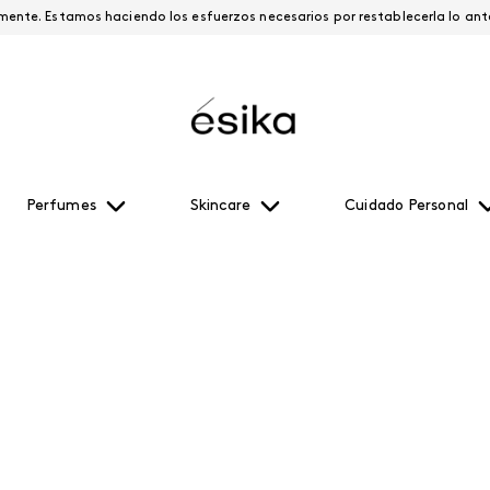
Esta página está suspendida temporalmente. Estamos haciendo los esfuerzos necesari
Perfumes
Skincare
Cuidado Personal