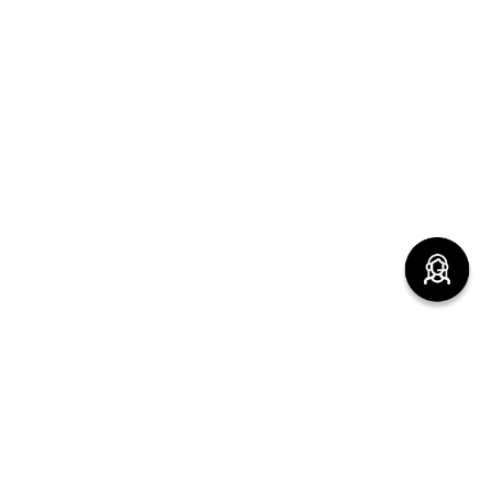
(function() { sessionStorage.setItem("last_referrer",
window.location.href); })();