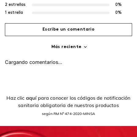
2 estrellas
0%
1 estrella
0%
Escribe un comentario
Más reciente
Agregar comentario
Cargando comentarios…
Título
Califica el producto de 1 a 5 estrellas
Haz clic
aquí
para conocer los códigos de notificación
sanitaria obligatoria de nuestros productos
Tu nombre
según RM Nº 474-2020-MINSA
Dirección de email