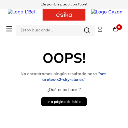
¡Disponible pago con Yape!
Estoy buscando...
0
OOPS!
No encontramos ningún resultado para "
set-
aretes-x2-sky-stones
"
¿Qué debo hacer?
Ir a página de inicio