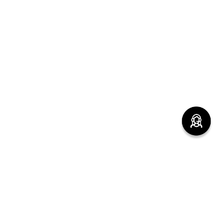
(function() { sessionStorage.setItem("last_referrer",
window.location.href); })();