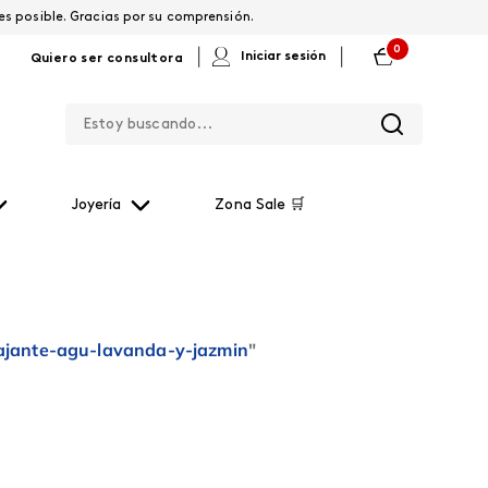
os por restablecerla lo antes posible. Gracias por su comprensión.
0
|
|
Iniciar sesión
Quiero ser consultora
Estoy buscando...
Joyería
Zona Sale 🛒
ajante-agu-lavanda-y-jazmin
"