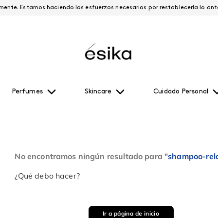
Esta página está suspendida temporalmente. Estamos haciendo los esfuerzos necesari
Perfumes
Skincare
Cuidado Personal
No encontramos ningún resultado para "
shampoo-rel
¿Qué debo hacer?
Ir a página de inicio