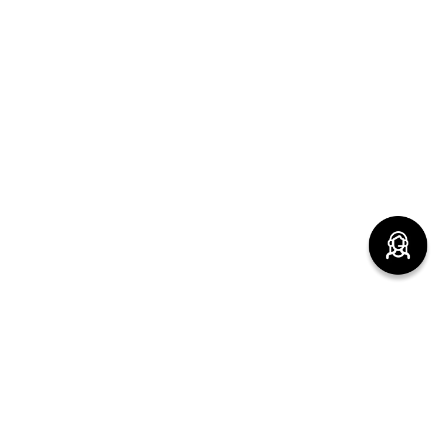
(function() { sessionStorage.setItem("last_referrer",
window.location.href); })();