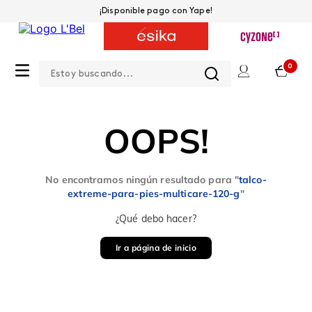
¡Disponible pago con Yape!
Estoy buscando...
0
OOPS!
No encontramos ningún resultado para "
talco-
extreme-para-pies-multicare-120-g
"
¿Qué debo hacer?
Ir a página de inicio