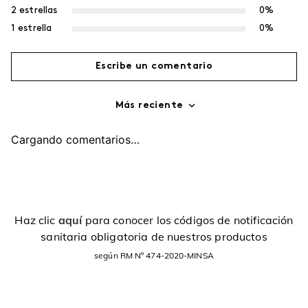
2 estrellas
0%
1 estrella
0%
Escribe un comentario
Más reciente
Agregar comentario
Cargando comentarios…
Título
Califica el producto de 1 a 5 estrellas
Haz clic
aquí
para conocer los códigos de notificación
sanitaria obligatoria de nuestros productos
Tu nombre
según RM Nº 474-2020-MINSA
Dirección de email